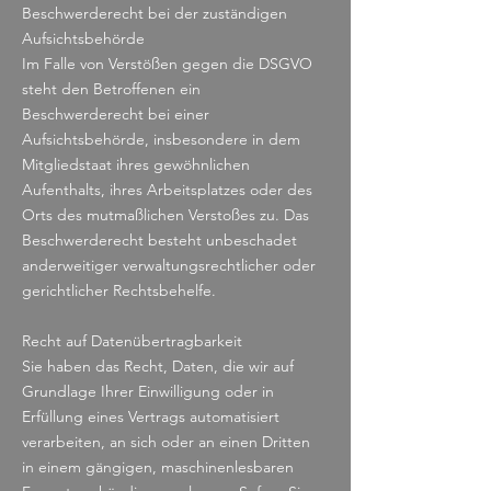
Beschwerderecht bei der zuständigen
Aufsichtsbehörde
Im Falle von Verstößen gegen die DSGVO
steht den Betroffenen ein
Beschwerderecht bei einer
Aufsichtsbehörde, insbesondere in dem
Mitgliedstaat ihres gewöhnlichen
Aufenthalts, ihres Arbeitsplatzes oder des
Orts des mutmaßlichen Verstoßes zu. Das
Beschwerderecht besteht unbeschadet
anderweitiger verwaltungsrechtlicher oder
gerichtlicher Rechtsbehelfe.
Recht auf Datenübertragbarkeit
Sie haben das Recht, Daten, die wir auf
Grundlage Ihrer Einwilligung oder in
Erfüllung eines Vertrags automatisiert
verarbeiten, an sich oder an einen Dritten
in einem gängigen, maschinenlesbaren