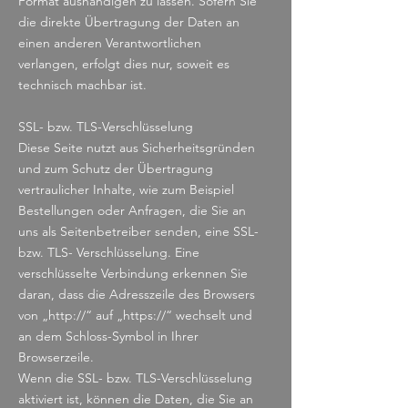
Format aushändigen zu lassen. Sofern Sie
die direkte Übertragung der Daten an
einen anderen Verantwortlichen
verlangen, erfolgt dies nur, soweit es
technisch machbar ist.
SSL- bzw. TLS-Verschlüsselung
Diese Seite nutzt aus Sicherheitsgründen
und zum Schutz der Übertragung
vertraulicher Inhalte, wie zum Beispiel
Bestellungen oder Anfragen, die Sie an
uns als Seitenbetreiber senden, eine SSL-
bzw. TLS- Verschlüsselung. Eine
verschlüsselte Verbindung erkennen Sie
daran, dass die Adresszeile des Browsers
von „http://“ auf „https://“ wechselt und
an dem Schloss-Symbol in Ihrer
Browserzeile.
Wenn die SSL- bzw. TLS-Verschlüsselung
aktiviert ist, können die Daten, die Sie an